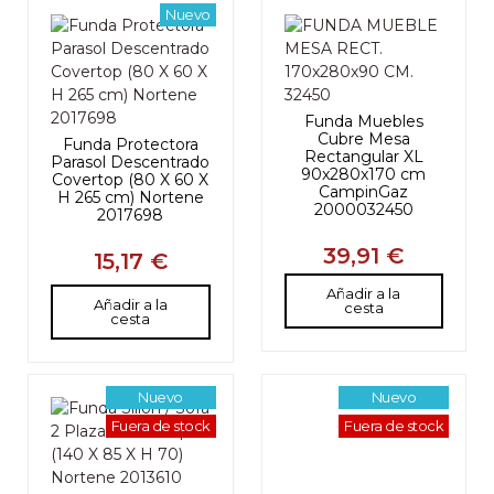
Nuevo
Funda Muebles
Cubre Mesa
Funda Protectora
Rectangular XL
Parasol Descentrado
90x280x170 cm
Covertop (80 X 60 X
CampinGaz
H 265 cm) Nortene
2000032450
2017698
39,91 €
15,17 €
Añadir a la
Añadir a la
cesta
cesta
Nuevo
Nuevo
Fuera de stock
Fuera de stock