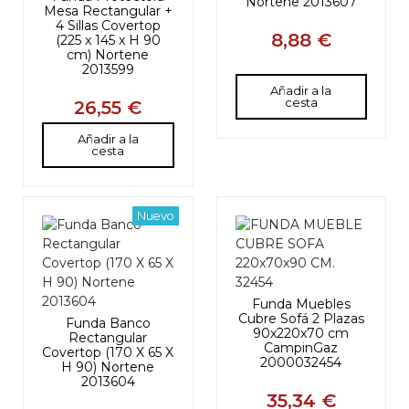
Nortene 2013607
Mesa Rectangular +
4 Sillas Covertop
8,88 €
(225 x 145 x H 90
cm) Nortene
2013599
Añadir a la
cesta
26,55 €
Añadir a la
cesta
Nuevo
Funda Muebles
Cubre Sofá 2 Plazas
Funda Banco
90x220x70 cm
Rectangular
CampinGaz
Covertop (170 X 65 X
2000032454
H 90) Nortene
2013604
35,34 €