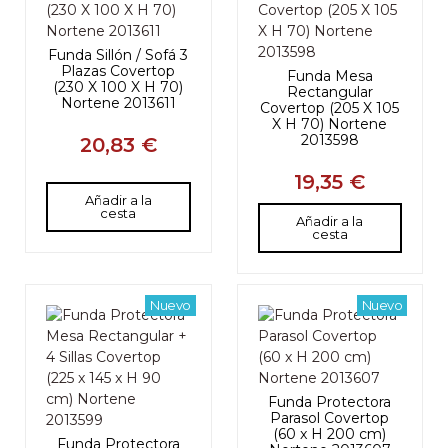
Funda Sillón / Sofá 3
Plazas Covertop
Funda Mesa
(230 X 100 X H 70)
Rectangular
Nortene 2013611
Covertop (205 X 105
X H 70) Nortene
2013598
20,83 €
19,35 €
Añadir a la
cesta
Añadir a la
cesta
Nuevo
Nuevo
Funda Protectora
Parasol Covertop
(60 x H 200 cm)
Funda Protectora