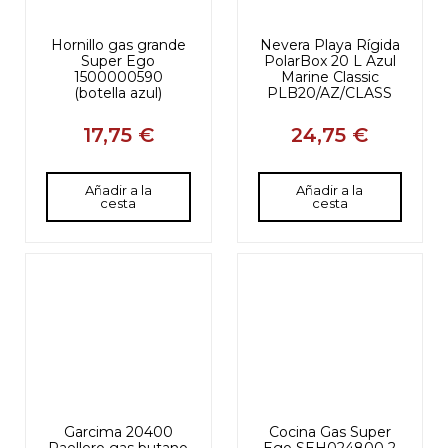
Hornillo gas grande
Nevera Playa Rígida
Super Ego
PolarBox 20 L Azul
1500000590
Marine Classic
(botella azul)
PLB20/AZ/CLASS
17,75 €
24,75 €
Añadir a la
Añadir a la
cesta
cesta
Garcima 20400
Cocina Gas Super
Paellero gas butano
Ego SEH024800 2