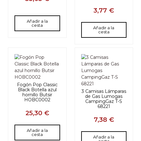
3,77 €
Añadir a la
cesta
Añadir a la
cesta
Fogón Pop Classic
Black Botella azul
3 Camisas Lámparas
hornillo Butsir
de Gas Lumogas
HOBC0002
CampingGaz T-S
68221
25,30 €
7,38 €
Añadir a la
cesta
Añadir a la