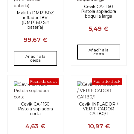
Cevik CA-1160
Pistola sopladora
Makita DMP180Z
boquilla larga
inflador 18V
(DMP180 Sin
batería)
5,49 €
99,67 €
Añadir a la
cesta
Añadir a la
cesta
Fuera de stock
Fuera de stock
Cevik CA-1150
Cevik INFLADOR /
Pistola sopladora
VERIFICADOR
corta
CA1180/1
4,63 €
10,97 €