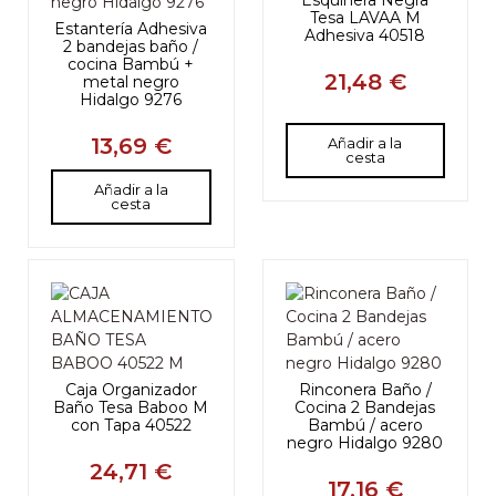
Esquinera Negra
Tesa LAVAA M
Estantería Adhesiva
Adhesiva 40518
2 bandejas baño /
cocina Bambú +
21,48 €
metal negro
Hidalgo 9276
13,69 €
Añadir a la
cesta
Añadir a la
cesta
Caja Organizador
Rinconera Baño /
Baño Tesa Baboo M
Cocina 2 Bandejas
con Tapa 40522
Bambú / acero
negro Hidalgo 9280
24,71 €
17,16 €