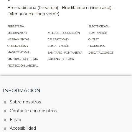
Bromadiolona (línea roja) - Brodifacoum (línea azul) -
Difenacoum (línea verde)
FERRETERÍA
PROTECCIÓN LABORAL
ELECTRICIDAD -
ILUMINACIÓN
MAQUINARIA Y
MENAJE - DECORACIÓN
HERRAMIENTAS
OUTLET
CALEFACCIÓN Y
ORDENACIÓN Y
CLIMATIZACIÓN
PRODUCTOS
MANUTENCIÓN
SANITARIO - FONTANERÍA
DESCATALOGADOS
PINTURA - DROGUERÍA
JARDIN Y EXTERIOR
INFORMACIÓN
Sobre nosotros
Contacte con nosotros
Envío
Accesibilidad