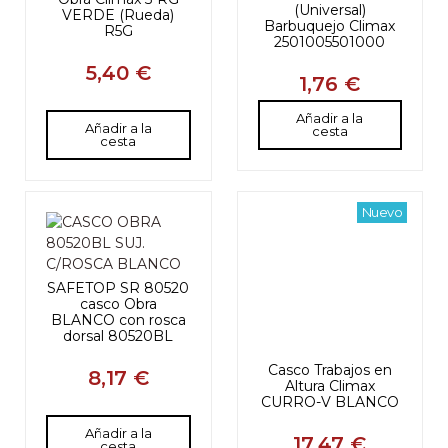
(Universal)
VERDE (Rueda)
Barbuquejo Climax
R5G
2501005501000
5,40 €
1,76 €
Añadir a la
Añadir a la
cesta
cesta
Nuevo
SAFETOP SR 80520
casco Obra
BLANCO con rosca
dorsal 80520BL
Casco Trabajos en
8,17 €
Altura Climax
CURRO-V BLANCO
Añadir a la
17,47 €
cesta