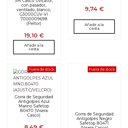
3M Casco Uvicator,
con pasador,
9,74 €
ventilado, blanco,
G3000CUV-VI
7000009698
(Peltor)
Añadir a la
cesta
19,10 €
Añadir a la
cesta
Fuera de stock
Fuera de stock
Gorra de Seguridad
Antigolpes Azul
Marino Safetop
80470 (Visera
Gorra de Seguridad
Casco)
Antigolpes Negro
Safetop 80471
8,49 €
(Visera Casco)